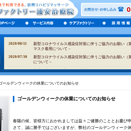
2020/08/11
新型コロナウイルス感染症対策に伴うご協力のお願い（第
マスク着用について－
2020/07/30
新型コロナウイルス感染症対策に伴うご協力のお願い（第
について－
2020/07/17
株式会社リハサク様のHPで弊社が紹介されました
2020/07/14
「第2波」の備え、利用者もテレワーク(シルバー産業新聞7
ゴールデンウィークの休業についてのお知らせ
2020/05/12
高齢者が元気に過ごすための
3
つのポイント
2020/04/10
高齢者として気をつけたいポイント
ゴールデンウィークの休業についてのお知らせ
2020/04/08
ご利用者様及びご家族様へのご協力のお願い
2015/12/29
冬季休暇のお知らせについて
2015/07/20
夏季休暇のお知らせについて
春陽の候、皆様方におかれましては益々ご健勝のこととお慶び
さて、誠に勝手ではございますが、弊社のゴールデンウィーク
2015/04/10
ゴールデンウィークの休業についてのお知らせ